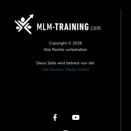
Copyright © 2026
Alle Rechte vorbehalten
Diese Seite wird betreut von der
Life Success Media GmbH
F
I
Y
a
n
o
c
s
u
e
t
t
b
a
u
o
g
b
o
r
e