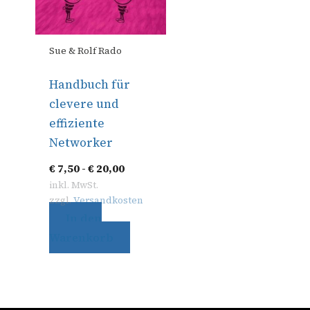
Sue & Rolf Rado
Handbuch für
clevere und
effiziente
Networker
€
7,50
-
€
20,00
inkl. MwSt.
zzgl.
Versandkosten
In den
Warenkorb