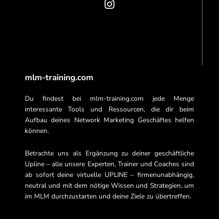
k
a
-
m
f
mlm-training.com
Du findest bei mlm-training.com jede Menge
interessante Tools und Ressourcen, die dir beim
Aufbau deines Network Marketing Geschäftes helfen
können.
Betrachte uns als Ergänzung zu deiner geschäftliche
Upline – alle unsere Experten, Trainer und Coaches sind
ab sofort deine virtuelle UPLINE – firmenunabhängig,
neutral und mit dem nötige Wissen und Strategien, um
im MLM durchzustarten und deine Ziele zu übertreffen.