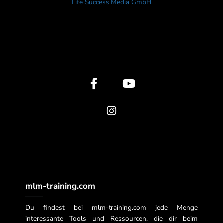
Life Success Media GmbH
F
I
Y
a
n
o
c
s
u
e
t
t
b
a
u
o
g
b
o
r
e
k
a
-
m
f
mlm-training.com
Du findest bei mlm-training.com jede Menge
interessante Tools und Ressourcen, die dir beim