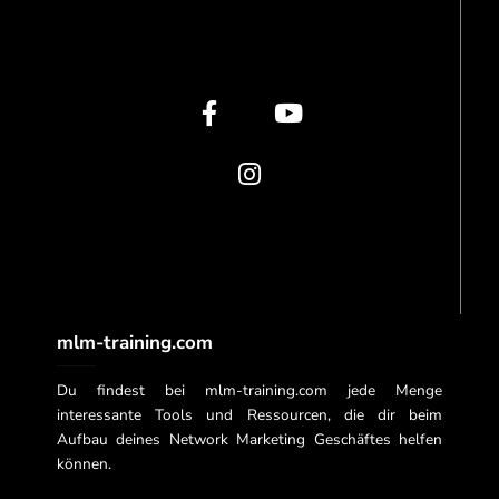
F
I
Y
a
n
o
c
s
u
e
t
t
b
a
u
o
g
b
o
r
e
k
a
-
m
f
mlm-training.com
Du findest bei mlm-training.com jede Menge
interessante Tools und Ressourcen, die dir beim
Aufbau deines Network Marketing Geschäftes helfen
können.