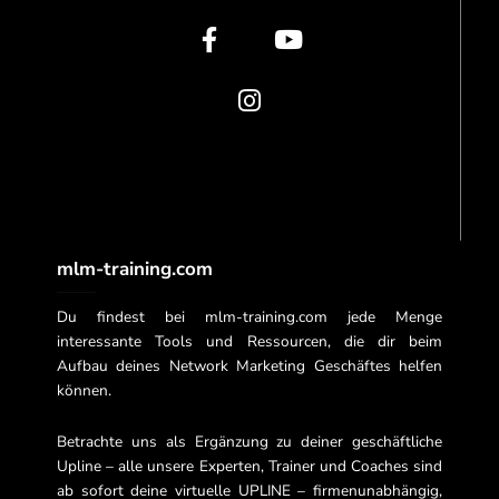
e
t
t
b
a
u
o
g
b
o
r
e
k
a
-
m
f
mlm-training.com
Du findest bei mlm-training.com jede Menge
interessante Tools und Ressourcen, die dir beim
Aufbau deines Network Marketing Geschäftes helfen
können.
Betrachte uns als Ergänzung zu deiner geschäftliche
Upline – alle unsere Experten, Trainer und Coaches sind
ab sofort deine virtuelle UPLINE – firmenunabhängig,