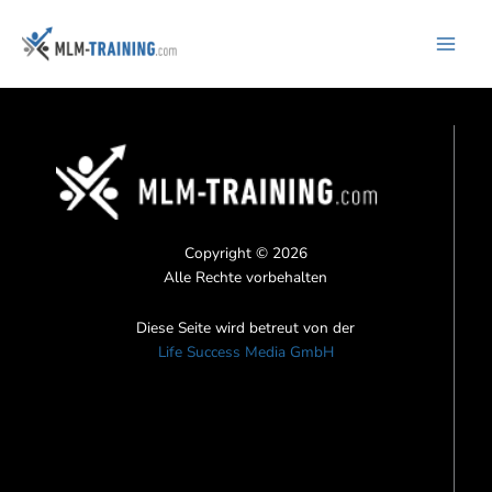
Inhalt
Zum
springen
Inhalt
springen
Copyright © 2026
Alle Rechte vorbehalten
Diese Seite wird betreut von der
Life Success Media GmbH
F
I
Y
a
n
o
c
s
u