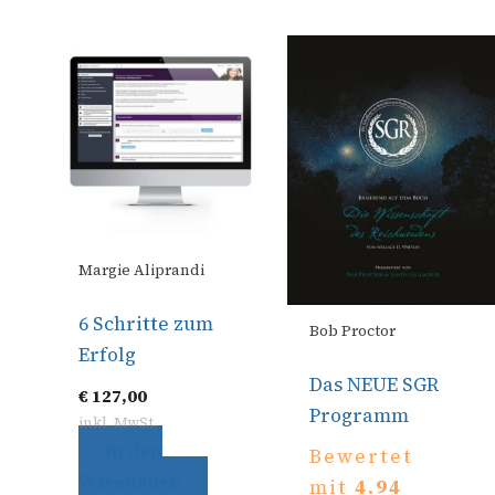
Margie Aliprandi
6 Schritte zum
Bob Proctor
Erfolg
Das NEUE SGR
€
127,00
Programm
inkl. MwSt.
In den
Bewertet
Warenkorb
mit
4.94