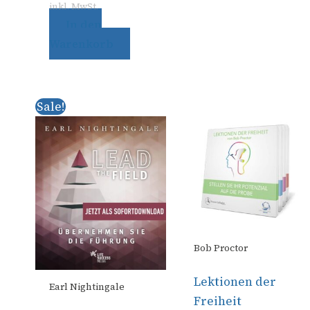
inkl. MwSt.
In den
Warenkorb
Ursprünglicher
Aktueller
Sale!
Preis
Preis
war:
ist:
€ 97,00
€ 37,00.
Bob Proctor
Lektionen der
Earl Nightingale
Freiheit