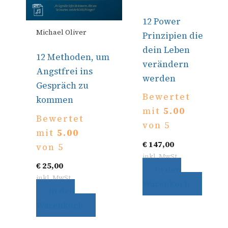
12 Power
Michael Oliver
Prinzipien die
dein Leben
12 Methoden, um
verändern
Angstfrei ins
werden
Gespräch zu
Bewertet
kommen
mit
5.00
Bewertet
von 5
mit
5.00
€
147,00
von 5
inkl. MwSt.
€
25,00
In den
inkl. MwSt.
Warenkorb
In den
Warenkorb