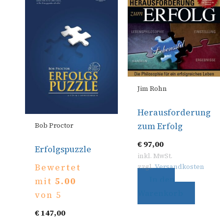
Jim Rohn
Herausforderung
zum Erfolg
Bob Proctor
€
97,00
Erfolgspuzzle
inkl. MwSt.
Bewertet
zzgl.
Versandkosten
In den
mit
5.00
Warenkorb
von 5
€
147,00