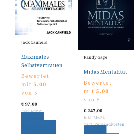
Jack Canfield
Maximales
Randy Gage
Selbstvertrauen
Midas Mentalität
Bewertet
Bewertet
mit
5.00
mit
5.00
von 5
von 5
€
97,00
€
247,00
inkl. MwSt.
inkl. MwSt.
In den
zzgl.
Versandkosten
Warenkorb
In den