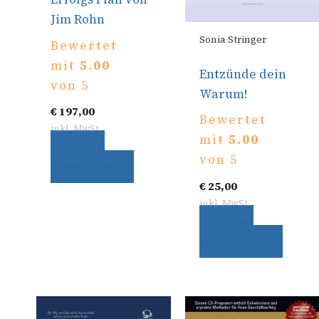
Jim Rohn
Sonia Stringer
Bewertet
mit
5.00
Entzünde dein
von 5
Warum!
€
197,00
Bewertet
inkl. MwSt.
mit
5.00
In den
von 5
Warenkorb
€
25,00
inkl. MwSt.
In den
Warenkorb