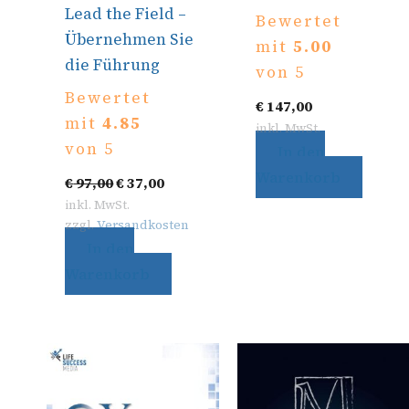
Lead the Field –
Bewertet
Übernehmen Sie
mit
5.00
die Führung
von 5
Bewertet
€
147,00
mit
4.85
inkl. MwSt.
von 5
In den
Warenkorb
€
97,00
€
37,00
inkl. MwSt.
zzgl.
Versandkosten
In den
Warenkorb