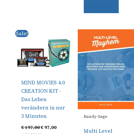
Warenkorb
Ursprünglicher
Aktueller
Sale!
Preis
Preis
war:
ist:
€ 197,00
€ 97,00.
MIND MOVIES 4.0
CREATION KIT -
Das Leben
verändern in nur
3 Minuten
Randy Gage
€
197,00
€
97,00
Multi Level