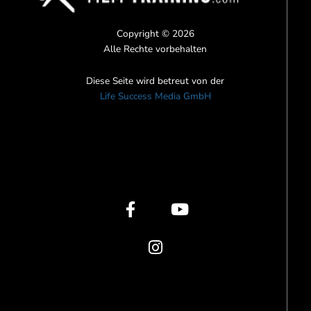
Copyright © 2026
Alle Rechte vorbehalten
Diese Seite wird betreut von der
Life Success Media GmbH
F
I
Y
a
n
o
c
s
u
e
t
t
b
a
u
o
g
b
o
r
e
k
a
-
m
f