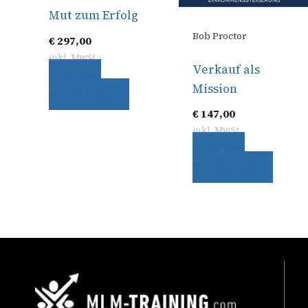
Mut zum Erfolg
Bob Proctor
€
297,00
inkl. MwSt.
Verkauf als
In den
Mission
Warenkorb
€
147,00
inkl. MwSt.
In den
Warenkorb