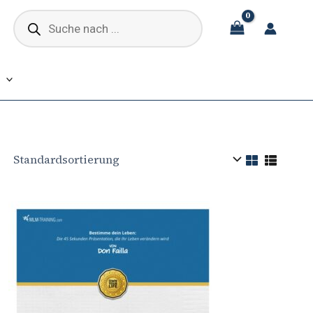
Products
search