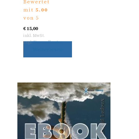
Bewertet
g
mit
5.00
von 5
€
15,00
inkl. MwSt.
zzgl.
Versandkosten
Weiterlesen