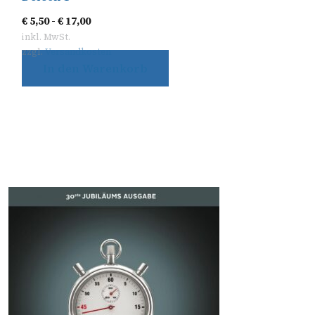
€
5,50
-
€
17,00
inkl. MwSt.
zzgl.
Versandkosten
In den Warenkorb