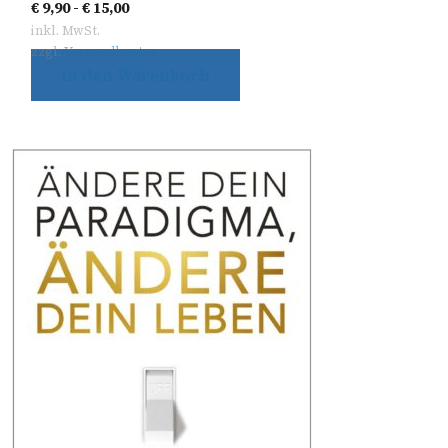
€
9,90
-
€
15,00
inkl. MwSt.
zzgl.
Versandkosten
In den Warenkorb