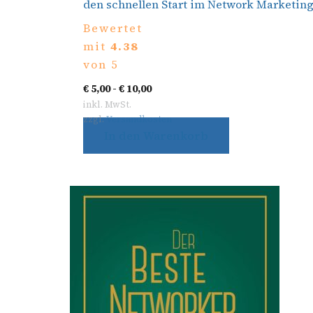
den schnellen Start im Network Marketin
Bewertet
mit
4.38
von 5
€
5,00
-
€
10,00
inkl. MwSt.
zzgl.
Versandkosten
In den Warenkorb