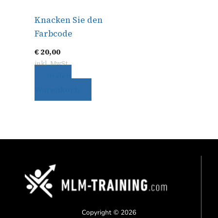
Knacken Sie den
Farbcode
€
20,00
inkl. MwSt.
In den
Warenkorb
Copyright © 2026