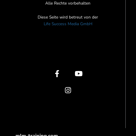
Alle Rechte vorbehalten
Diese Seite wird betreut von der
Life Success Media GmbH
F
I
Y
a
n
o
c
s
u
e
t
t
b
a
u
o
g
b
o
r
e
k
a
-
m
f
mlm-training.com