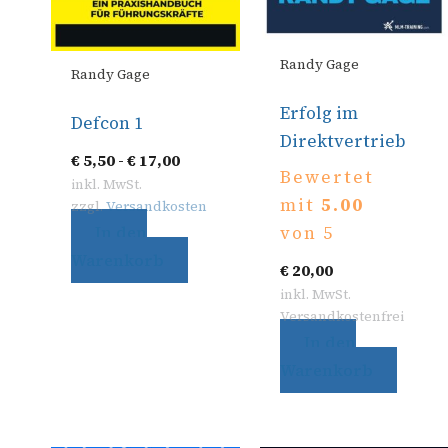
Randy Gage
Randy Gage
Erfolg im
Defcon 1
Direktvertrieb
€
5,50
-
€
17,00
Bewertet
inkl. MwSt.
mit
5.00
zzgl.
Versandkosten
In den
von 5
Warenkorb
€
20,00
inkl. MwSt.
Versandkostenfrei
In den
Warenkorb