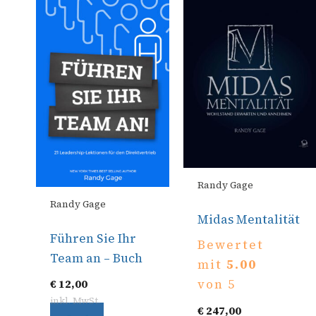
Randy Gage
Randy Gage
Midas Mentalität
Führen Sie Ihr
Bewertet
Team an – Buch
mit
5.00
von 5
€
12,00
inkl. MwSt.
€
247,00