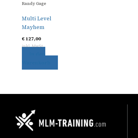
Randy Gage
Multi Level
Mayhem
€
127,00
inkl. MwSt.
In den
Warenkorb