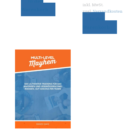
In den
inkl. MwSt.
Warenkorb
zzgl.
Versandkosten
In den
Warenkorb