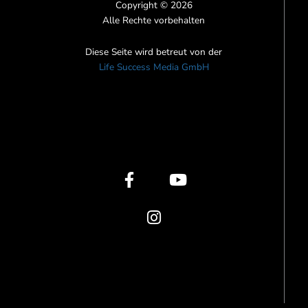
Copyright © 2026
Alle Rechte vorbehalten
Diese Seite wird betreut von der
Life Success Media GmbH
F
I
Y
a
n
o
c
s
u
e
t
t
b
a
u
o
g
b
o
r
e
k
a
-
m
f