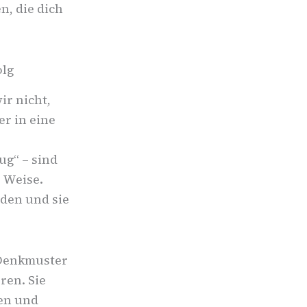
n, die dich
olg
ir nicht,
er in eine
ug“ – sind
e Weise.
rden und sie
 Denkmuster
ren. Sie
en und