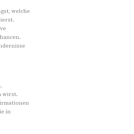
ngst, welche
ierst.
ive
Chancen.
indernisse
,
 wirst.
firmationen
ie in