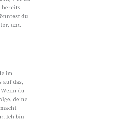
 bereits
könntest du
ter, und
le im
 auf das,
s. Wenn du
olge, deine
emacht
: „Ich bin