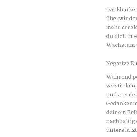
Dankbarkeit
überwinden,
mehr erreic
du dich in 
Wachstum u
Negative E
Während po
verstärken,
und aus de
Gedankenmu
deinem Erfo
nachhaltig 
unterstützt