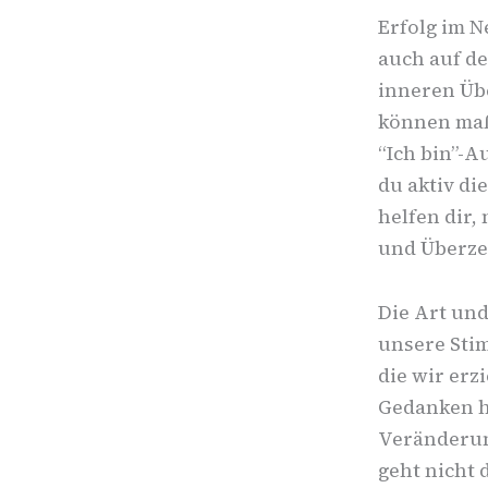
Erfolg im 
auch auf d
inneren Üb
können maß
“Ich bin”-
du aktiv di
helfen dir,
und Überze
Die Art und
unsere Sti
die wir erz
Gedanken ha
Veränderun
geht nicht 