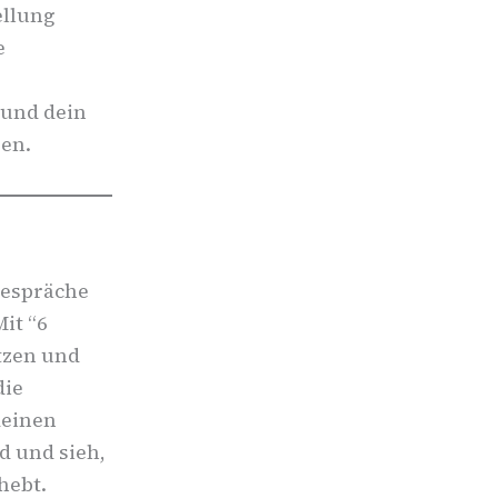
ellung
e
 und dein
zen.
tgespräche
it “6
etzen und
die
deinen
d und sieh,
hebt.