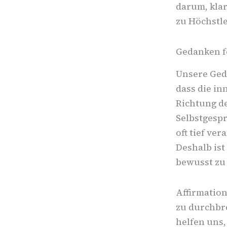
darum, klar
zu Höchstl
Gedanken fo
Unsere Geda
dass die in
Richtung de
Selbstgespr
oft tief ve
Deshalb ist
bewusst zu
Affirmation
zu durchbr
helfen uns