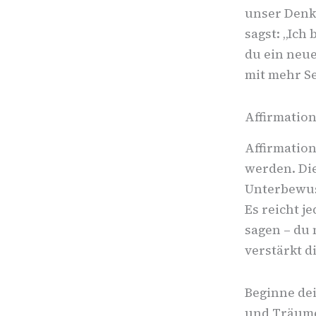
unser Denk
sagst: „Ich 
du ein neue
mit mehr S
Affirmation
Affirmatio
werden. Die
Unterbewus
Es reicht j
sagen – du 
verstärkt 
Beginne dei
und Träume 