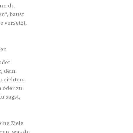
enn du
en“, baust
e versetzt,
ren
ndet
, dein
urichten.
n oder zu
u sagst,
eine Ziele
eren, was du