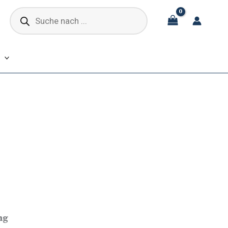
Products
search
ng