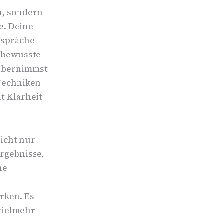
n, sondern
e. Deine
espräche
 bewusste
 übernimmst
 Techniken
t Klarheit
icht nur
rgebnisse,
ne
rken. Es
 vielmehr