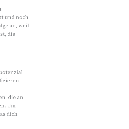
u
ast und noch
lge an, weil
t, die
potenzial
fizieren
n, die an
ben. Um
as dich