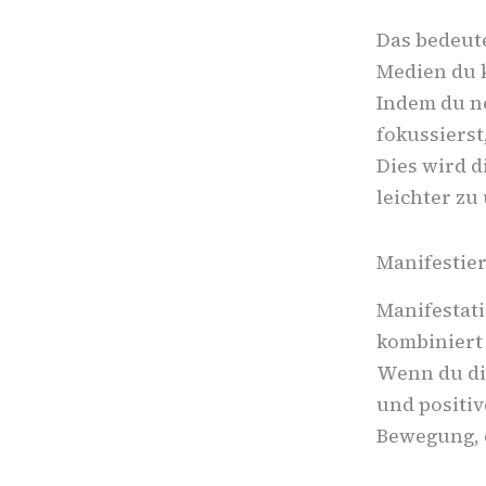
Das bedeute
Medien du 
Indem du ne
fokussierst
Dies wird d
leichter zu
Manifestie
Manifestat
kombiniert 
Wenn du dir
und positiv
Bewegung, d