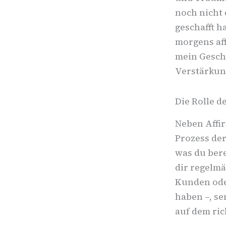
noch nicht 
geschafft h
morgens aff
mein Geschä
Verstärkung
Die Rolle d
Neben Affir
Prozess der
was du bere
dir regelmä
Kunden ode
haben –, se
auf dem ric