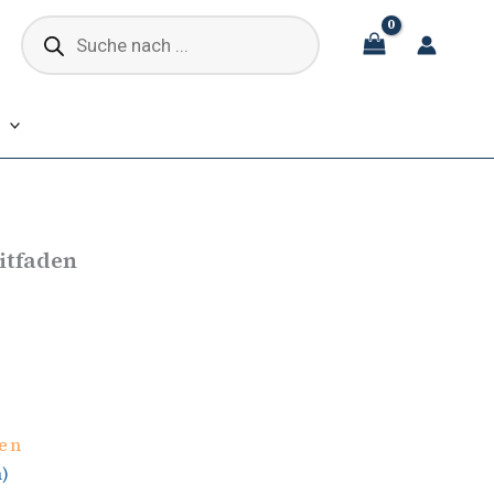
Products
search
itfaden
en
)