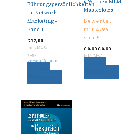
6 Wochen MLM
Führungspersönlichkeiten
Masterkurs
im Network
Bewertet
Marketing –
mit
4.96
Band 1
von 5
€
17,00
inkl. MwSt.
€
0,00
€
0,00
zzgl.
inkl. MwSt.
Versandkosten
In den
In den
Warenkorb
Warenkorb