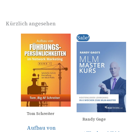
Kürzlich angesehen
Ursprüngliche
Aktueller
Sale!
Preis
Preis
war:
ist:
€ 0,00
€ 0,00.
Tom Schreiter
Randy Gage
Aufbau von