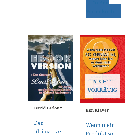
In den
Warenkorb
NICHT
VORRÄTIG
David Ledoux
Kim Klaver
Der
Wenn mein
ultimative
Produkt so