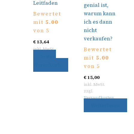
Leitfaden
genial ist,
warum kann
Bewertet
ich es dann
mit
5.00
nicht
von 5
verkaufen?
€
13,64
Bewertet
inkl. MwSt.
In den
mit
5.00
Warenkorb
von 5
€
15,00
inkl. MwSt.
zzgl.
Versandkosten
Weiterlesen