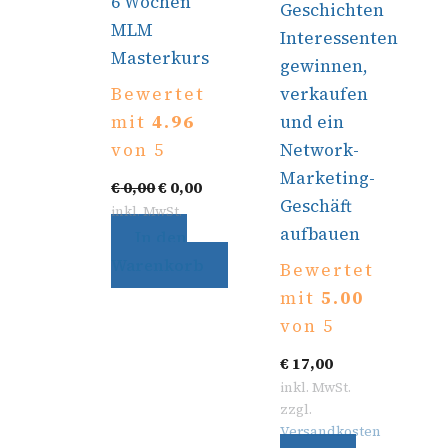
6 Wochen
Geschichten
MLM
Interessenten
Masterkurs
gewinnen,
verkaufen
Bewertet
und ein
mit
4.96
Network-
von 5
Marketing-
€
0,00
€
0,00
Geschäft
inkl. MwSt.
aufbauen
In den
Warenkorb
Bewertet
mit
5.00
von 5
€
17,00
inkl. MwSt.
zzgl.
Versandkosten