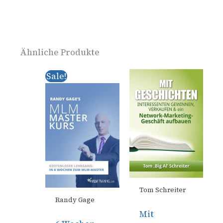
Ähnliche Produkte
Ursprünglicher
Aktueller
Sale!
Preis
Preis
war:
ist:
€ 0,00
€ 0,00.
Tom Schreiter
Randy Gage
Mit