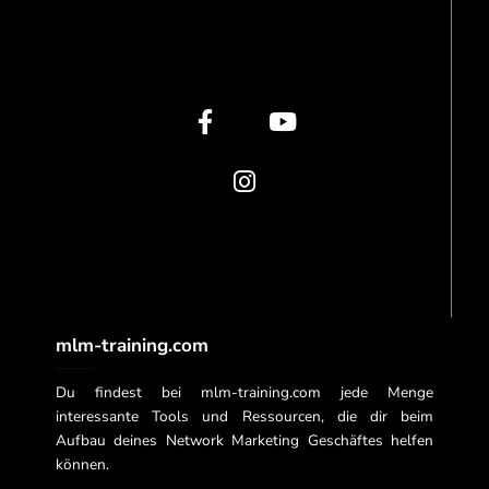
F
I
Y
a
n
o
c
s
u
e
t
t
b
a
u
o
g
b
o
r
e
k
a
-
m
f
mlm-training.com
Du findest bei mlm-training.com jede Menge
interessante Tools und Ressourcen, die dir beim
Aufbau deines Network Marketing Geschäftes helfen
können.