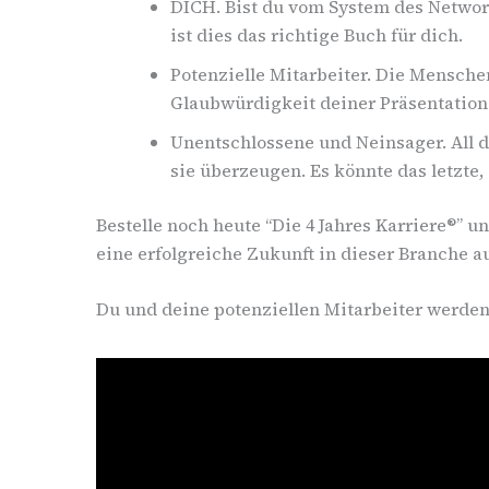
DICH. Bist du vom System des Networ
ist dies das richtige Buch für dich.
Potenzielle Mitarbeiter. Die Mensche
Glaubwürdigkeit deiner Präsentation 
Unentschlossene und Neinsager. All di
sie überzeugen. Es könnte das letzte
Bestelle noch heute “Die 4 Jahres Karriere®”
eine erfolgreiche Zukunft in dieser Branche 
Du und deine potenziellen Mitarbeiter werden