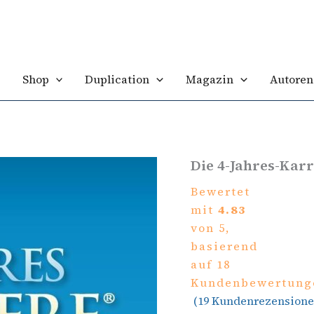
Die
4-
Jahres-
Karriere
Menge
Shop
Duplication
Magazin
Autoren
Die 4-Jahres-Karr
Bewertet
mit
4.83
von 5,
basierend
auf
18
Kundenbewertung
(
19
Kundenrezensione