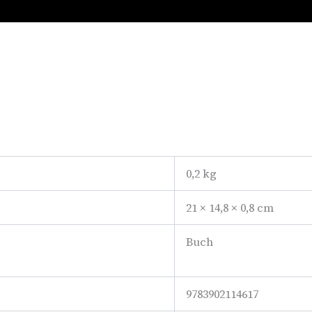
0,2 kg
21 × 14,8 × 0,8 cm
Buch
9783902114617