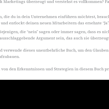
k Marketings überzeugt und verstehst es vollkommen? Fal
n, die du in dein Unternehmen einführen möchtest, brauch
und entlockt deinen neuen Mitarbeitern das ersehnte “Ja”
ejenigen, die “nein” sagen oder immer sagen, dass es nich
, ausschlaggebende Argument sein, das auch sie überzeugt
 und verwende dieses unentbehrliche Buch, um den Glaube
aufzubauen.
 von den Erkenntnissen und Strategien in diesem Buch pro