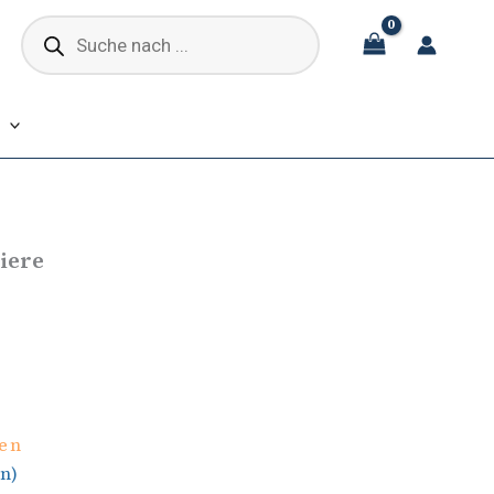
Products
search
iere
en
n)