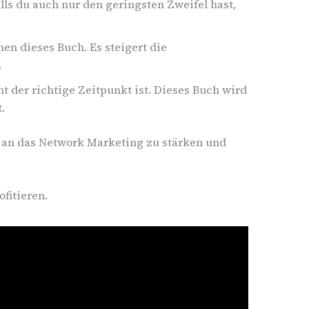
ls du auch nur den geringsten Zweifel hast,
en dieses Buch. Es steigert die
.
t der richtige Zeitpunkt ist. Dieses Buch wird
.
n an das Network Marketing zu stärken und
fitieren.