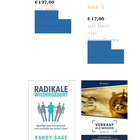
€
197,00
von 5
inkl. MwSt.
In den
€
17,00
Warenkorb
inkl. MwSt.
zzgl.
Versandkosten
In den
Warenkorb