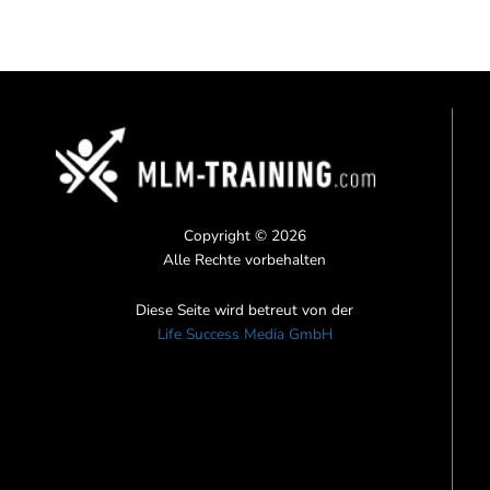
Copyright © 2026
Alle Rechte vorbehalten
Diese Seite wird betreut von der
Life Success Media GmbH
F
I
Y
a
n
o
c
s
u
e
t
t