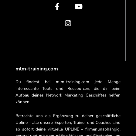
b
a
u
o
g
b
o
r
e
k
a
-
m
f
mlm-training.com
Du findest bei mlm-training.com jede Menge
interessante Tools und Ressourcen, die dir beim
Aufbau deines Network Marketing Geschäftes helfen
können.
Betrachte uns als Ergänzung zu deiner geschäftliche
Upline – alle unsere Experten, Trainer und Coaches sind
ab sofort deine virtuelle UPLINE – firmenunabhängig,
neutral und mit dem nötige Wissen und Strategien, um