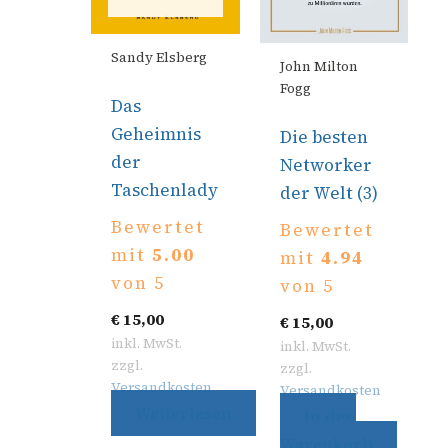
Sandy Elsberg
John Milton
Fogg
Das
Geheimnis
Die besten
der
Networker
Taschenlady
der Welt (3)
Bewertet
Bewertet
mit
5.00
mit
4.94
von 5
von 5
€
15,00
€
15,00
inkl. MwSt.
inkl. MwSt.
zzgl.
zzgl.
Versandkosten
Versandkosten
Weiterlesen
In den
Warenkorb