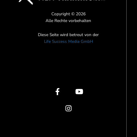
Copyright © 2026
Alle Rechte vorbehalten
Diese Seite wird betreut von der
Life Success Media GmbH
F
I
Y
a
n
o
c
s
u
e
t
t
b
a
u
o
g
b
o
r
e
k
a
-
m
f