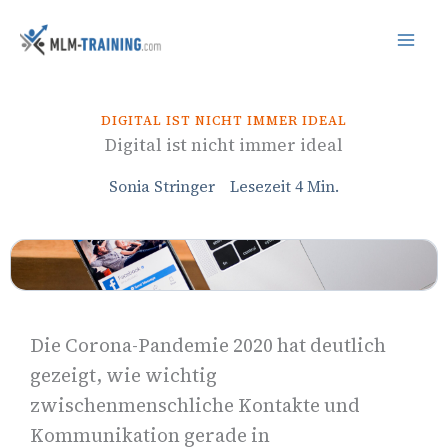
Inhalt
Zum
springen
Inhalt
springen
DIGITAL IST NICHT IMMER IDEAL
Digital ist nicht immer ideal
Sonia Stringer
Lesezeit
4
Min.
Die Corona-Pandemie 2020 hat deutlich
gezeigt, wie wichtig
zwischenmenschliche Kontakte und
Kommunikation gerade in