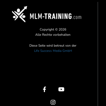
Copyright © 2026
Alle Rechte vorbehalten
Diese Seite wird betreut von der
Life Success Media GmbH
F
I
Y
a
n
o
c
s
u
e
t
t
b
a
u
o
g
b
o
r
e
k
a