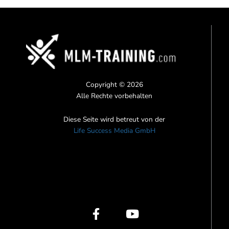
Copyright © 2026
Alle Rechte vorbehalten
Diese Seite wird betreut von der
Life Success Media GmbH
F
I
Y
a
n
o
c
s
u
e
t
t
b
a
u
o
g
b