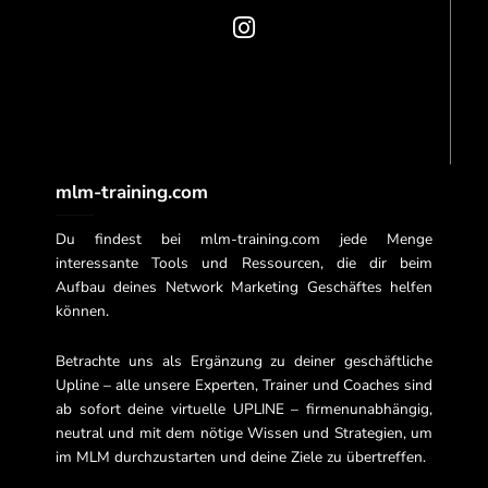
o
r
e
k
a
-
m
f
mlm-training.com
Du findest bei mlm-training.com jede Menge
interessante Tools und Ressourcen, die dir beim
Aufbau deines Network Marketing Geschäftes helfen
können.
Betrachte uns als Ergänzung zu deiner geschäftliche
Upline – alle unsere Experten, Trainer und Coaches sind
ab sofort deine virtuelle UPLINE – firmenunabhängig,
neutral und mit dem nötige Wissen und Strategien, um
im MLM durchzustarten und deine Ziele zu übertreffen.