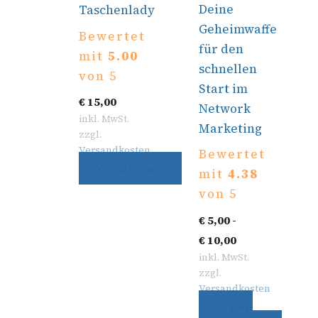
Deine
Taschenlady
Geheimwaffe
Bewertet
für den
mit
5.00
schnellen
von 5
Start im
€
15,00
Network
inkl. MwSt.
Marketing
zzgl.
Versandkosten
Bewertet
Weiterlesen
mit
4.38
von 5
€
5,00
-
€
10,00
inkl. MwSt.
zzgl.
Versandkosten
In den