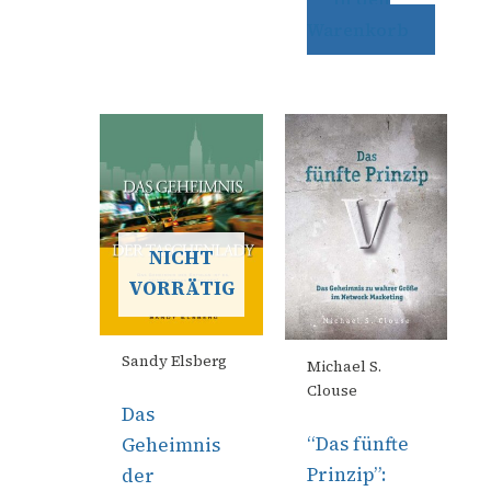
Warenkorb
NICHT
VORRÄTIG
Sandy Elsberg
Michael S.
Clouse
Das
“Das fünfte
Geheimnis
Prinzip”:
der