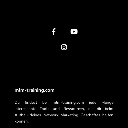
F
I
Y
a
n
o
c
s
u
e
t
t
b
a
u
o
g
b
o
r
e
k
a
-
m
f
mlm-training.com
Du findest bei mlm-training.com jede Menge
interessante Tools und Ressourcen, die dir beim
Aufbau deines Network Marketing Geschäftes helfen
können.