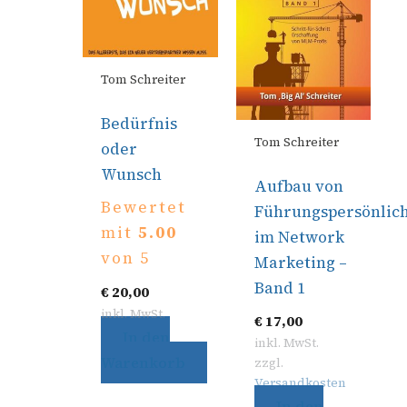
Tom Schreiter
Bedürfnis
Tom Schreiter
oder
Wunsch
Aufbau von
Bewertet
Führungspersönlic
mit
5.00
im Network
von 5
Marketing –
Band 1
€
20,00
inkl. MwSt.
€
17,00
In den
inkl. MwSt.
Warenkorb
zzgl.
Versandkosten
In den