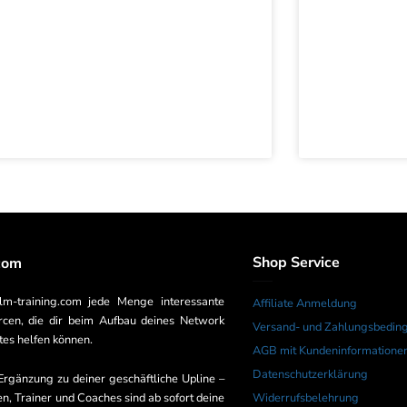
Shop Service
com
lm-training.com jede Menge interessante
Affiliate Anmeldung
cen, die dir beim Aufbau deines Network
Versand- und Zahlungsbedin
tes helfen können.
AGB mit Kundeninformatione
Datenschutzerklärung
Ergänzung zu deiner geschäftliche Upline –
Widerrufsbelehrung
en, Trainer und Coaches sind ab sofort deine