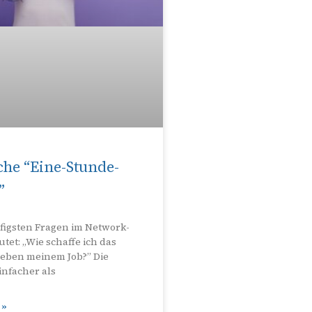
iche “Eine-Stunde-
”
figsten Fragen im Network-
tet: „Wie schaffe ich das
eben meinem Job?” Die
infacher als
 »