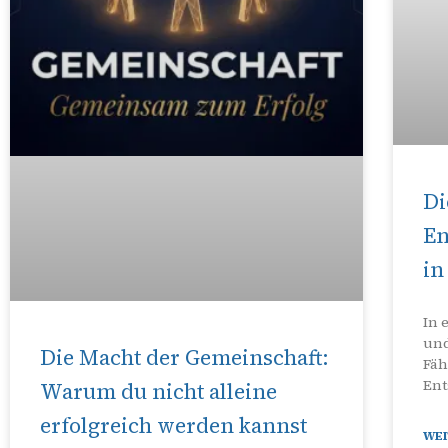
Di
En
in
In 
und
Die Macht der Gemeinschaft:
Fäh
Ent
Warum du nicht alleine
erfolgreich werden kannst
WEI